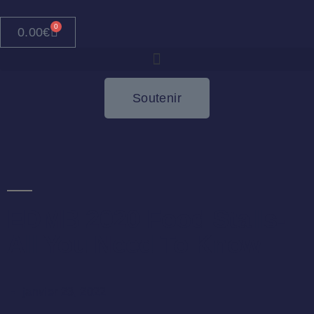
0
0.00
€
Soutenir
EDMB 2020 Food Stalls-
All You Need To Know
janvier 23, 2022