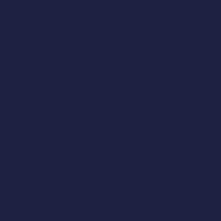
hendrerit molestie. Mauris malesuada nisi sit amet
augue accumsan tincidunt. Maecenas tincidunt, velit
ac porttitor pulvinar, tortor eros facilisis libero, vitae
commodo nunc quam et ligula. Ut nec ipsum sapien.
Interdum et malesuada fames ac ante ipsum primis in
faucibus. Integer id nisi nec nulla luctus lacinia non eu
turpis. Etiam in ex imperdiet justo tincidunt egestas. Ut
porttitor urna ac augue cursus tincidunt sit amet sed
orci. Maecenas tincidunt, velit ac porttitor pulvinar,
tortor eros facilisis libero, vitae commodo nunc quam et
ligula. Ut nec ipsum sapien. Interdum et malesuada
fames ac ante ipsum primis in faucibus. Integer id nisi
nec nulla luctus lacinia non eu turpis. Etiam in ex
imperdiet justo tincidunt egestas. Ut porttitor
These are the 14 new acts announced by EDMB 2020
Festival today: