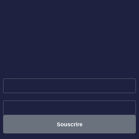
Rejoins-moi !
Reste informé sur mes formations, mes déplacements,
mes tournées, mes nouveaux albums… et plein d’autres
choses qui t’aideront à te connecter avec Dieu dans la
louange !
Prénom
Email
Souscrire