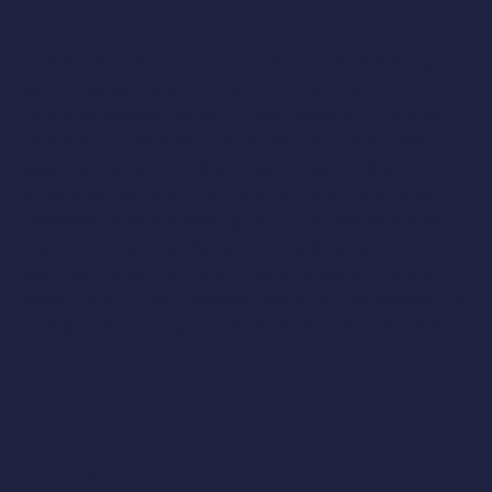
Lorem ipsum dolor sit amet, consectetur adipiscing elit.
Maecenas varius tortor nibh, sit amet tempor nibh
finibus et. Aenean eu enim justo. Vestibulum aliquam
hendrerit molestie. Mauris malesuada nisi sit amet
augue accumsan tincidunt. Maecenas tincidunt, velit
ac porttitor pulvinar, tortor eros facilisis libero, vitae
commodo nunc quam et ligula. Ut nec ipsum sapien.
Interdum et malesuada fames ac ante ipsum primis in
faucibus. Integer id nisi nec nulla luctus lacinia non eu
turpis. Etiam in ex imperdiet justo tincidunt egestas. Ut
porttitor urna ac augue cursus tincidunt sit amet sed
orci.
VARIETY OF STYLES