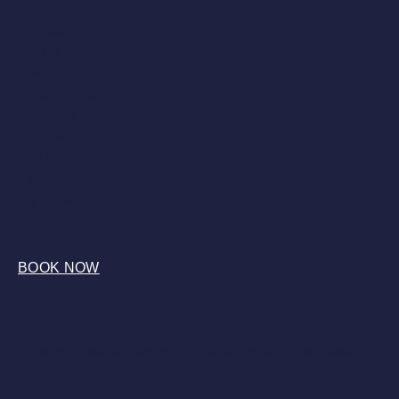
Heritage 82
Irvin Black
Lukas Kirsch
Pillar Of Goner
P Floppy
Kyle Archer
Zak Ball
Tyler Francis
Ivy Dusk
BOOK NOW
PREVIOUS
NEXT
EDMB 2020 experience with VIP UPGRADES!
Get Your Ticket To EDMB Festival 2020
CHECK OUT RELATED