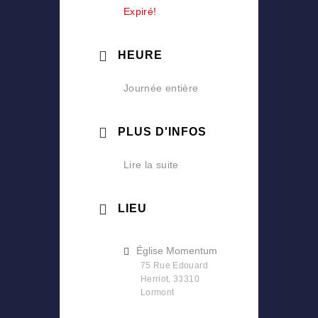
Expiré!
HEURE
Journée entière
PLUS D'INFOS
Lire la suite
LIEU
Église Momentum
75 Rue Edouard
Herriot, 33310
Lormont