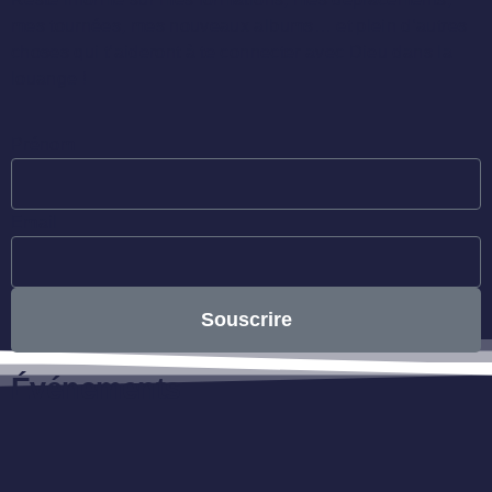
mes tournées, mes nouveaux albums… et plein d’autres
choses qui t’aideront à te connecter avec Dieu dans la
louange !
Prénom
Email
Souscrire
Événements