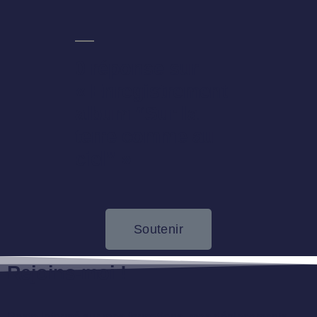
0 réponse sur
« Enregistrement
album “Sur la
terre comme au
ciel” »
Soutenir
Rejoins-moi !
Reste informé sur mes formations, mes déplacements,