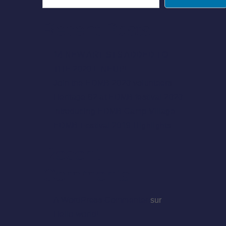
Recent Posts
14 NEW ARTISTS ADDED TO
THE 2020 LINEUP!
Join the EDMB 2020 volunteers
Heritage 82 at EDMB festival 2020
Introducing EDMB Camp Village
EDMB Festival 2019 Highlights
Recent
Comments
A WordPress Commenter
sur
Hello world!