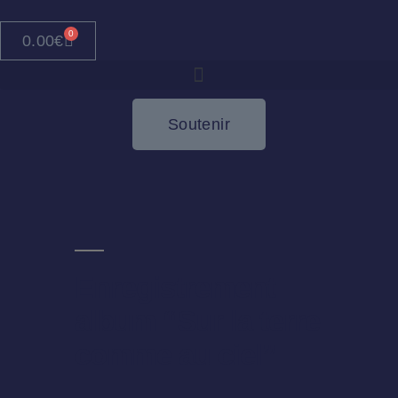
0
0.00
€
Soutenir
Enregistrement
album “Sur la terre
comme au ciel”