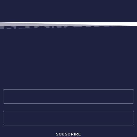
SOUTENIR
REJOINS-MOI !
Reste informé sur mes formations, mes déplacements, mes
tournées, mes nouveaux albums… et plein d’autres choses qui
t’aideront à te connecter avec Dieu dans la louange !
Prénom
Email
SOUSCRIRE