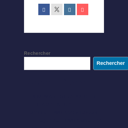
Rechercher
Rechercher
Recent Posts
14 NEW ARTISTS ADDED TO
THE 2020 LINEUP!
Join the EDMB 2020 volunteers
Heritage 82 at EDMB festival 2020