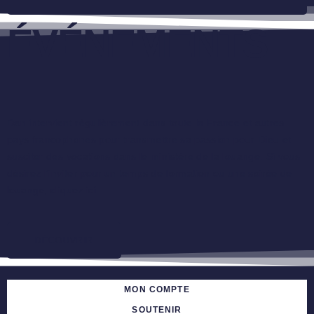
ÉVÉNEMENTS
Dan intervient régulièrement dans toute la France et autres
pays francophones pour transmettre sa passion pour Dieu et
susciter des vocations dans le ministère de la louange. Si vous
désirez l’inviter pour un temps de formation ou une soirée de
louange, cliquez ici.
DÉCOUVRIR
MON COMPTE
SOUTENIR