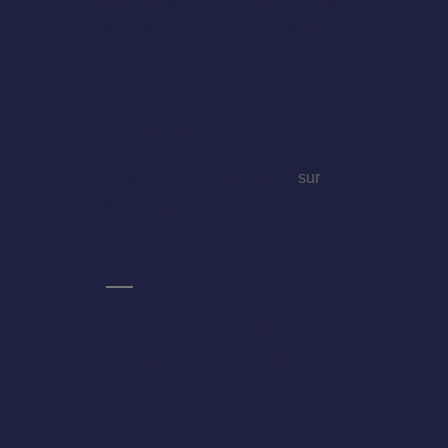
Introducing EDMB Camp Village
EDMB Festival 2019 Highlights
Recent
Comments
A WordPress Commenter
sur
Hello world!
0 réponse sur
« Baptême Église
Momentum »