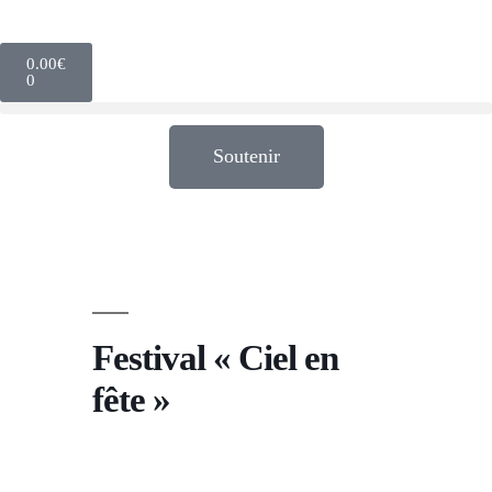
0.00
€
0
Soutenir
Festival « Ciel en
fête »