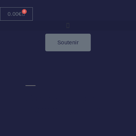
0
0.00
€
Soutenir
Concert en ligne
“Comme au ciel”