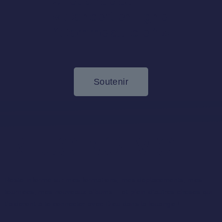
0 réponse sur
« Concert en ligne
“Comme au ciel” »
Soutenir
REJOINS-MOI !
Reste informé sur mes formations, mes déplacements, mes
tournées, mes nouveaux albums… et plein d’autres choses qui
t’aideront à te connecter avec Dieu dans la louange !