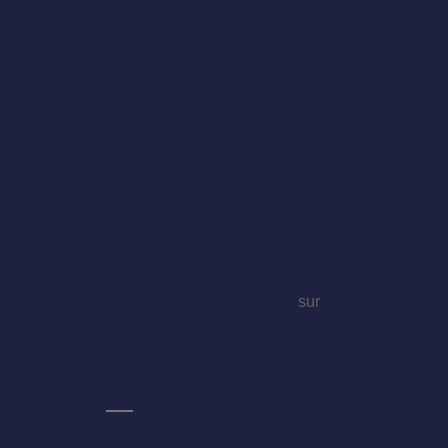
14 NEW ARTISTS ADDED TO
THE 2020 LINEUP!
Join the EDMB 2020 volunteers
Heritage 82 at EDMB festival 2020
Introducing EDMB Camp Village
EDMB Festival 2019 Highlights
Recent
Comments
A WordPress Commenter
sur
Hello world!