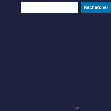
Rechercher
Recent Posts
14 NEW ARTISTS ADDED TO
THE 2020 LINEUP!
Join the EDMB 2020 volunteers
Heritage 82 at EDMB festival 2020
Introducing EDMB Camp Village
EDMB Festival 2019 Highlights
Recent
Comments
A WordPress Commenter
sur