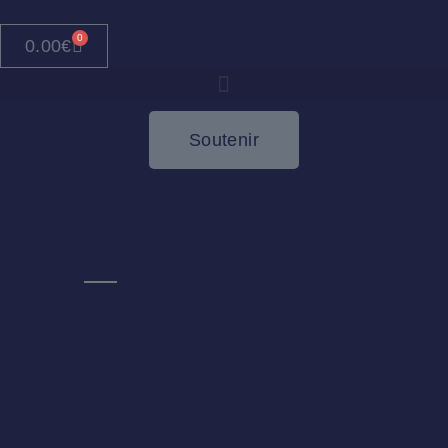
0
0.00
€
Soutenir
Concert de
lancement album
Comme au ciel –
Paris