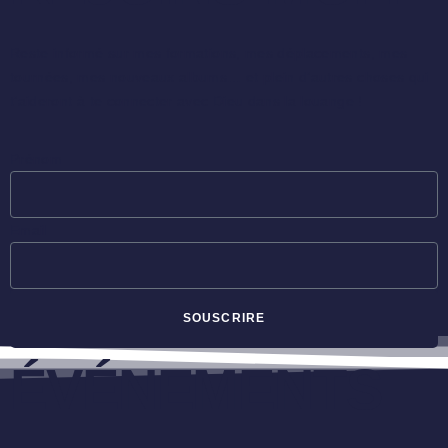
Reste informé sur mes formations, mes déplacements, mes
tournées, mes nouveaux albums… et plein d’autres choses qui
t’aideront à te connecter avec Dieu dans la louange !
Prénom
Email
SOUSCRIRE
ÉVÉNEMENTS