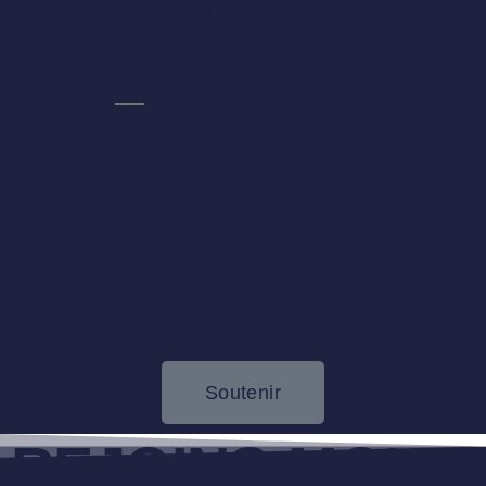
Hello world!
0 réponse sur
« Concert de
lancement album
Comme au ciel –
Paris »
Soutenir
REJOINS-MOI !