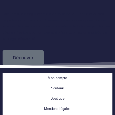
Dan intervient régulièrement dans toute la France et autres
pays francophones pour transmettre sa passion pour Dieu et
susciter des vocations dans le ministère de la louange. Si vous
désirez l’inviter pour un temps de formation ou une soirée de
louange, cliquez ici.
Découvrir
Mon compte
Soutenir
Boutique
Mentions légales