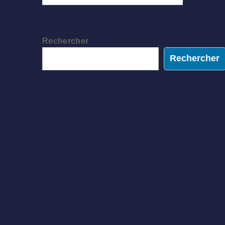
Rechercher
Rechercher
Recent Posts
14 NEW ARTISTS ADDED TO
THE 2020 LINEUP!
Join the EDMB 2020 volunteers
Heritage 82 at EDMB festival 2020
Introducing EDMB Camp Village
EDMB Festival 2019 Highlights
Recent