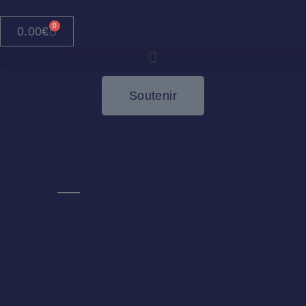
0
0.00
€
Soutenir
Concert MRE
(Côte d’Ivoire)