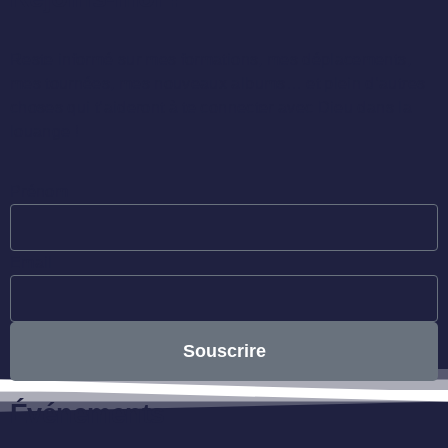
Reste informé sur mes formations, mes déplacements,
mes tournées, mes nouveaux albums… et plein d’autres
choses qui t’aideront à te connecter avec Dieu dans la
louange !
Prénom
Email
Souscrire
Événements