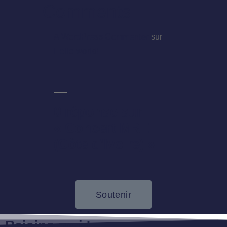
Comments
A WordPress Commenter
sur
Hello world!
0 réponse sur
« Concert MRE
(Côte d’Ivoire) »
Soutenir
Rejoins-moi !