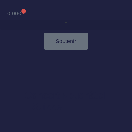
0
0.00
€
Soutenir
Concert Neuchâtel
– Suisse