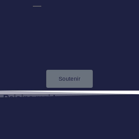
0 réponse sur
« Concert
Neuchâtel –
Suisse »
Soutenir
Rejoins-moi !
Reste informé sur mes formations, mes déplacements,
mes tournées, mes nouveaux albums… et plein d’autres
choses qui t’aideront à te connecter avec Dieu dans la