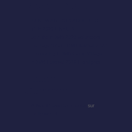
Recent Posts
14 NEW ARTISTS ADDED TO
THE 2020 LINEUP!
Join the EDMB 2020 volunteers
Heritage 82 at EDMB festival 2020
Introducing EDMB Camp Village
EDMB Festival 2019 Highlights
Recent
Comments
A WordPress Commenter
sur
Hello world!