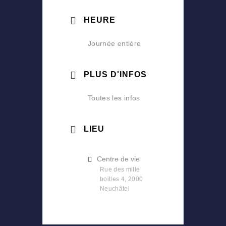
HEURE
Journée entière
PLUS D'INFOS
Toutes les infos
LIEU
Centre de vie
Rue des mille
boilles 4, 2000
Neuchâtel