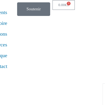
0
0.00
€
Soutenir
nts
oire
ions
rces
ique
tact