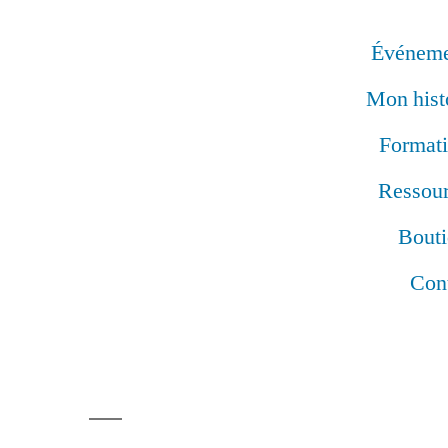
Événeme
Mon hist
Format
Ressou
Bout
Con