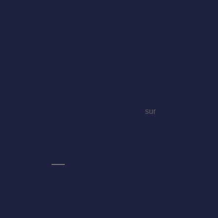
Heritage 82 at EDMB festival 2020
Introducing EDMB Camp Village
EDMB Festival 2019 Highlights
Recent
Comments
A WordPress Commenter
sur
Hello world!
0 réponse sur
« Momentum
Paris »