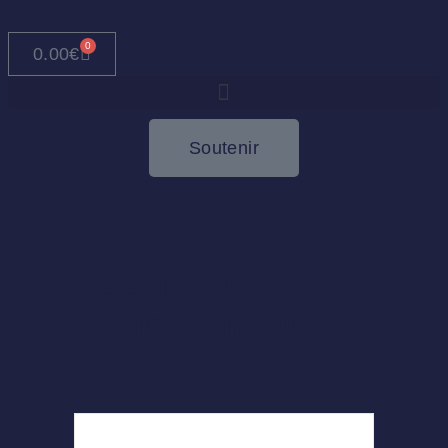
0
0.00
€
Soutenir
Célébration
Momentum Paris