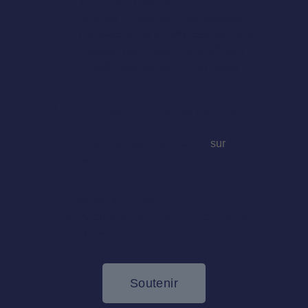
THE 2020 LINEUP!
Join the EDMB 2020 volunteers
Heritage 82 at EDMB festival 2020
Introducing EDMB Camp Village
EDMB Festival 2019 Highlights
Recent Comments
A WordPress Commenter
sur
Hello
world!
0 réponse sur
« Célébration Momentum
Paris »
Soutenir