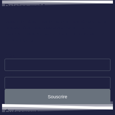
Rejoins-moi !
Reste informé sur mes formations, mes déplacements,
mes tournées, mes nouveaux albums… et plein
d’autres choses qui t’aideront à te connecter avec Dieu
dans la louange !
Prénom
Email
Souscrire
Événements