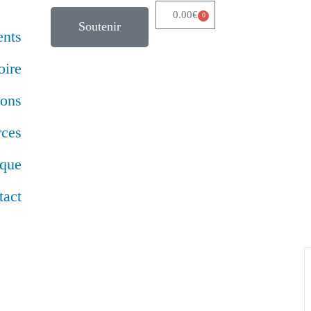
0.00
€
0
Soutenir
nts
oire
ions
rces
ique
tact