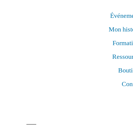
Événeme
Mon hist
Format
Ressou
Bout
Con