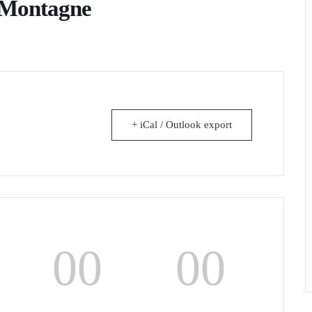
-Montagne
+ iCal / Outlook export
00
00