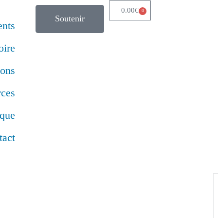
0.00
€
0
Soutenir
nts
oire
ions
rces
ique
tact