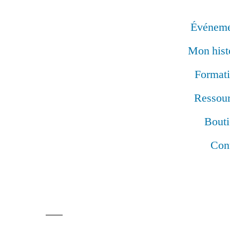
Événeme
Mon hist
Format
Ressou
Bout
Con