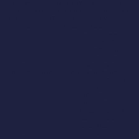
au bon fonctionnement du site Web. Ces cookies
assurent les fonctionnalités de base et les éléments
de sécurité du site Web, de manière anonyme.
Cookie
Durée
Description
Ce cookie est défini
par le plugin GDPR
Cookie Consent. Le
cookie est utilisé
cookielawinfo-
11
pour stocker le
checkbox-analytics
months
consentement de
l'utilisateur pour les
cookies dans la
catégorie
"Analytique".
Le cookie est défini
par GDPR cookie
consent pour
enregistrer le
cookielawinfo-
11