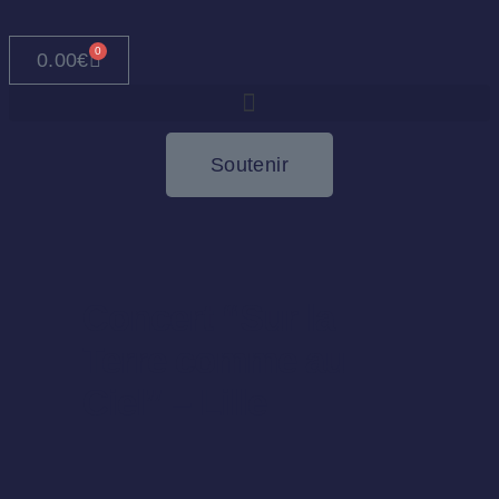
0
0.00
€
Soutenir
Concert “Sur la
Terre comme au
Ciel” – Lille