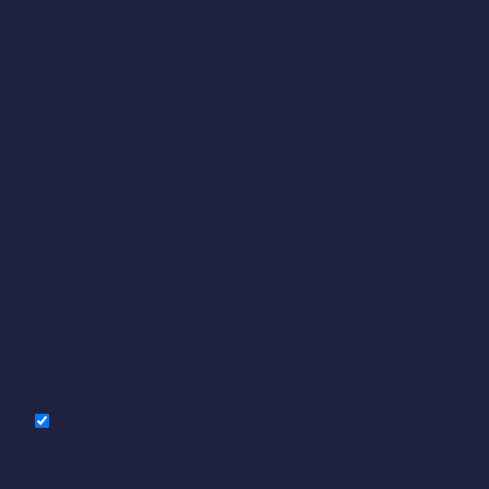
Présentation de la confidentialité
Ce site Web utilise des cookies pour améliorer votre
expérience lorsque vous naviguez sur le site Web.
Parmi ceux-ci, les cookies classés comme
nécessaires sont stockés sur votre navigateur car ils
sont essentiels au fonctionnement des
fonctionnalités de base du site Web. Nous utilisons
également des cookies tiers qui nous aident à
analyser et à comprendre comment vous utilisez ce
site Web. Ces cookies ne seront stockés dans votre
navigateur qu'avec votre consentement. Vous avez
également la possibilité de désactiver ces cookies.
Mais la désactivation de certains de ces cookies
peut affecter votre expérience de navigation.
Nécessaire
Nécessaire
Toujours activé
Les cookies nécessaires sont absolument essentiels