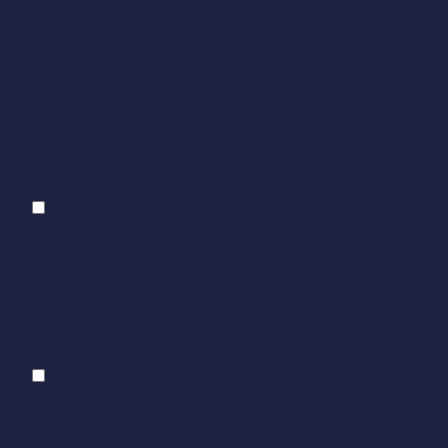
est utilisé pour
11
stocker si l'utilisateur
viewed_cookie_policy
months
a consenti ou non à
l'utilisation de
cookies. Il ne stocke
aucune donnée
personnelle.
Fonctionnel
Fonctionnel
Les cookies fonctionnels aident à exécuter certaines
fonctionnalités telles que le partage du contenu du
site Web sur les plateformes de médias sociaux, la
collecte de commentaires et d'autres fonctionnalités
tierces.
Performance
Performance
Les cookies de performance sont utilisés pour
comprendre et analyser les indices de performance