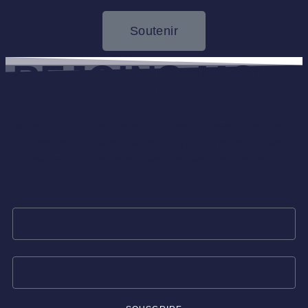
Soutenir
REJOINS-MOI !
Reste informé sur mes formations, mes déplacements, mes
tournées, mes nouveaux albums… et plein d’autres choses
qui t’aideront à te connecter avec Dieu dans la louange !
Prénom
Email