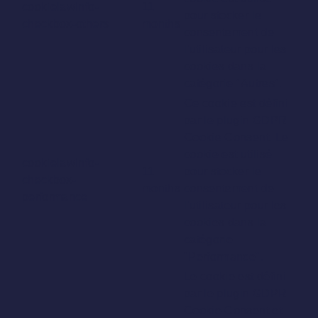
cookielawinfo-
11
pour stocker le
checkbox-others
months
consentement de
l'utilisateur pour les
cookies dans la
catégorie "Autres".
Ce cookie est défini
par le plugin GDPR
Cookie Consent. Le
cookie est utilisé
cookielawinfo-
11
pour stocker le
checkbox-
months
consentement de
performance
l'utilisateur pour les
cookies dans la
catégorie
"Performance".
Le cookie est défini
par le plugin GDPR
Cookie Consent et