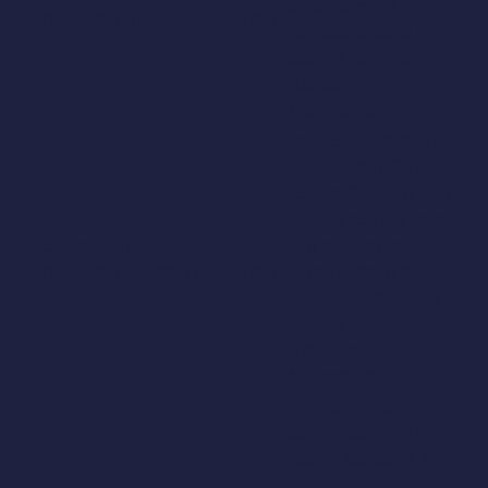
consentement de
checkbox-functional
months
l'utilisateur pour les
cookies dans la
catégorie
"Fonctionnel".
Ce cookie est défini
par le plugin GDPR
Cookie Consent. Les
cookies sont utilisés
cookielawinfo-
11
pour stocker le
checkbox-necessary
months
consentement de
l'utilisateur pour les
cookies dans la
catégorie
"Nécessaire".
Ce cookie est défini
par le plugin GDPR
Cookie Consent. Le
cookie est utilisé