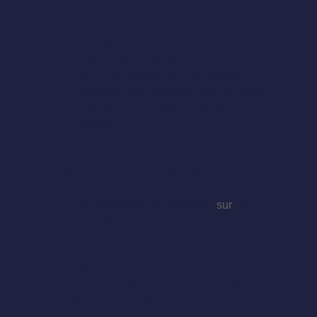
Recent Posts
14 NEW ARTISTS ADDED TO
THE 2020 LINEUP!
Join the EDMB 2020 volunteers
Heritage 82 at EDMB festival 2020
Introducing EDMB Camp Village
EDMB Festival 2019 Highlights
Recent Comments
A WordPress Commenter
sur
Hello
world!
0 réponse sur « Concert
“Sur la Terre comme au
Ciel” – Lille »