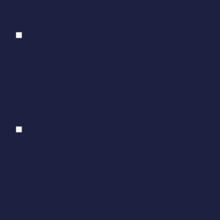
clés du site Web, ce qui contribue à offrir une
meilleure expérience utilisateur aux visiteurs.
Analytique
Analytique
Les cookies analytiques sont utilisés pour
comprendre comment les visiteurs interagissent
avec le site Web. Ces cookies aident à fournir des
informations sur les métriques du nombre de
visiteurs, du taux de rebond, de la source du trafic,
etc.
Publicité
Publicité
Les cookies publicitaires sont utilisés pour fournir
aux visiteurs des publicités et des campagnes
marketing pertinentes. Ces cookies suivent les
visiteurs sur les sites Web et collectent des
informations pour fournir des publicités
personnalisées.
Autres