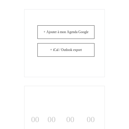
+ Ajouter à mon Agenda Google
+ iCal / Outlook export
00
00
00
00