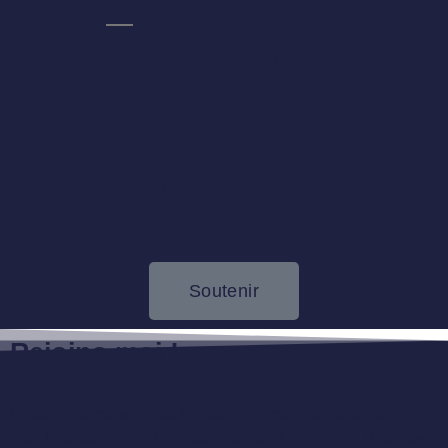
0 réponse sur
« Webinaire
composition avec
Dan et Ben
Maurin »
Soutenir
Rejoins-moi !
Reste informé sur mes formations, mes déplacements,
mes tournées, mes nouveaux albums… et plein d’autres