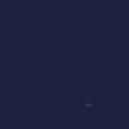
Recent Posts
14 NEW ARTISTS ADDED TO
THE 2020 LINEUP!
Join the EDMB 2020 volunteers
Heritage 82 at EDMB festival 2020
Introducing EDMB Camp Village
EDMB Festival 2019 Highlights
Recent
Comments
A WordPress Commenter
sur
Hello world!