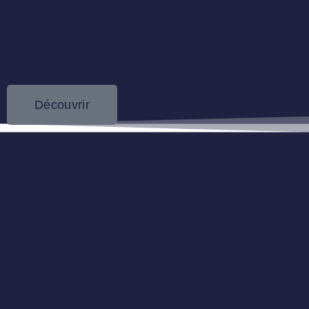
autres pays francophones pour transmettre sa passion
pour Dieu et susciter des vocations dans le ministère de
la louange. Si vous désirez l’inviter pour un temps de
formation ou une soirée de louange, cliquez ici.
Découvrir
Mon compte
Soutenir
Boutique
Mentions légales
CGV
Politique de confidentialité
Mon compte
Soutenir