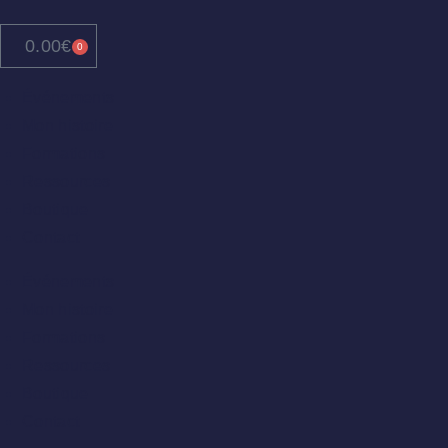
0.00
€
0
Événements
Mon histoire
Formations
Ressources
Boutique
Contact
Événements
Mon histoire
Formations
Ressources
Boutique
Contact