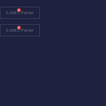
Soutenir
0
0.00
€
Panier
0
0.00
€
Panier
Soutenir
Événements
Mon histoire
Formations
Ressources
Boutique
Contact
Événements