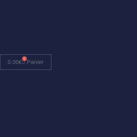
Mon histoire
Formations
Ressources
Boutique
Contact
0
0.00
€
Panier
Événements
Mon histoire
Formations
Ressources
Boutique
Contact