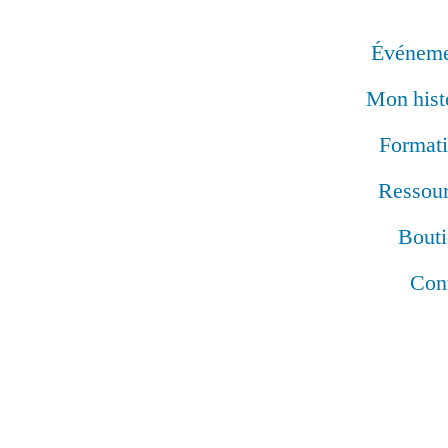
Événeme
Mon hist
Format
Ressou
Bout
Con