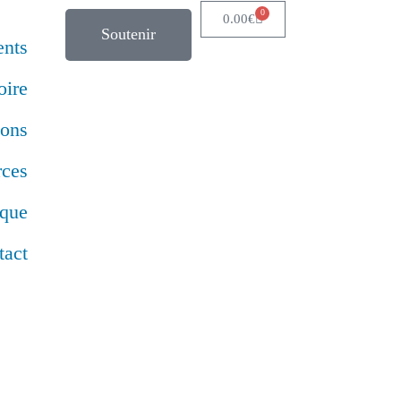
0
0.00
€
Soutenir
nts
oire
ions
rces
ique
tact