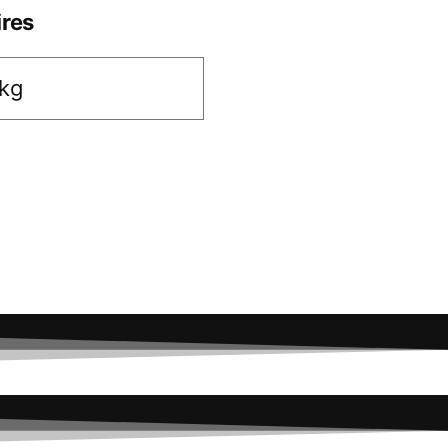
res
 kg