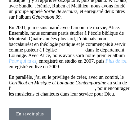
musique : j’y ai appris le saxophone, puis le piano. À 15 ans,
avec Sandie, Jérémie, Ruben et Matthieu, nous avons fondé
un groupe appelé
Sortie de secours
, et enregistré deux titres
sur l’album
Génération 99
.
En 2001, je me suis marié avec l’amour de ma vie, Alice.
Ensemble, nous sommes partis étudier à l’école biblique de
Montréal. Quatre années plus tard, j’obtenais mon
baccalauréat en théologie pratique et je commençais à servir
comme pasteur à l’église
Nouvelle Vie
dans le département
Louange. Avec Alice, nous avons sorti notre premier album
Pour qui tu es
,
enregistré en studio en 2007, puis
Plus de toi
,
enregistré en live en 2009.
En parallèle, j’ai eu le privilège de créer, avec un comité, le
Certificat en Musique et Louange Contemporaine
au sein de
l’
Institut de Théologie pour la Francophonie
, pour encourager
les musiciens et chanteurs dans leur service pour Dieu.
En savoir plus